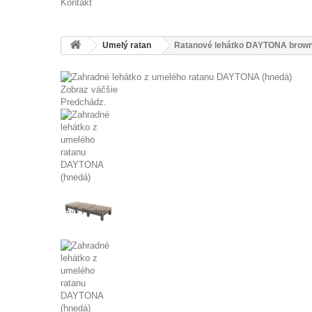
Kontakt
Umelý ratan
Ratanové lehátko DAYTONA brow
Zobraz väčšie
Predchádz.