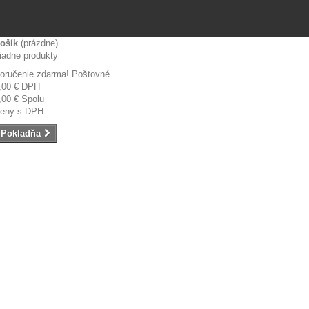
ošík
(prázdne)
iadne produkty
oručenie zdarma!
Poštovné
,00 €
DPH
,00 €
Spolu
eny s DPH
Pokladňa