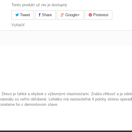
Tento produkt už nie je dostupný
Tweet
Share
Google+
Pinterest
Vytlačiť
. Drevo je ľahké a ohybné s výbornými vlastnosťami. Znáša vlhkosť a je odo
materiálu sú veľmi obľubené. Lehátko má nastaviteľné 4 polohy sklonu operadl
e. Posielame ho v demontovom stave.