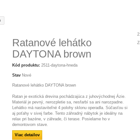
n
2
Ratanové lehátko
Z
DAYTONA brown
Kód produktu:
2511-daytona-hneda
Stav
Nové
Ratanové lehátko DAYTONA brown
Ratan je exotická drevina pochádzajúca z juhovýchodnej Ázie.
Materiál je pevný, nerozpletie sa, nesfarbí sa ani narozpadne.
Lehátko má nastaviteľné 4 polohy sklonu operadla. Súčasťou si
aj poťahy v sivej farbe. Tento záhradný nábytok je ideálny na
relax pri bazéne, v záhrade, či terase. Posielame ho v
demontovom stave.
Viac detailov