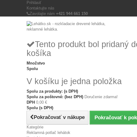
Prihlásiť
Kontaktujte nás
Zavolajte nám
+421 944 661 150
Tento produkt bol pridaný 
košíka
Množstvo
Spolu
V košíku je jedna položka
Spolu za produkty: (s DPH)
Spolu za poštovné: (bez DPH)
Doručenie zdarma!
DPH
0,00 €
Spolu (s DPH)
Pokračovať v nákupe
Pokračovať k pok
Kategórie
Reklamná potlač lehátok