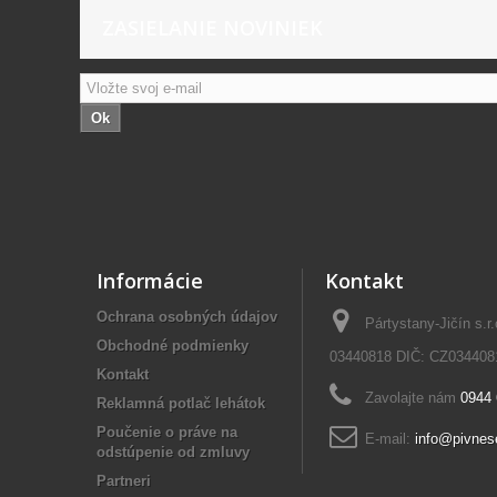
ZASIELANIE NOVINIEK
Ok
Informácie
Kontakt
Ochrana osobných údajov
Pártystany-Jičín s.r
Obchodné podmienky
03440818 DIČ: CZ034408
Kontakt
Zavolajte nám
0944 
Reklamná potlač lehátok
Poučenie o práve na
E-mail:
info@pivnes
odstúpenie od zmluvy
Partneri