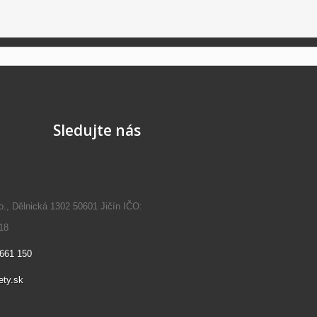
Sledujte nás
.o., Dělnická 1302 50601 Jičín IČO:
18
661 150
ety.sk