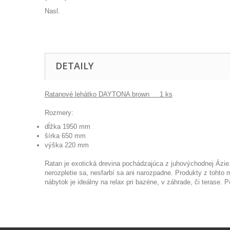
Nasl.
DETAILY
Ratanové lehátko DAYTONA brown 1 ks
Rozmery:
dĺžka 1950 mm
šírka 650 mm
výška 220 mm
Ratan je exotická drevina pochádzajúca z juhovýchodnej Ázie
nerozpletie sa, nesfarbí sa ani narozpadne. Produkty z tohto 
nábytok je ideálny na relax pri bazéne, v záhrade, či teras