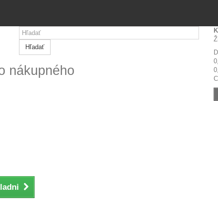
K
Ž
Hľadať
D
0
do nákupného
0
C
ladni