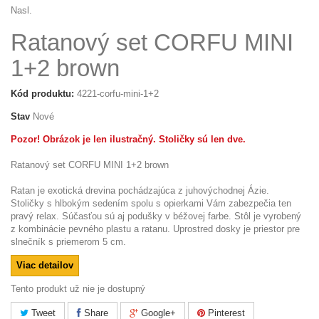
Nasl.
Ratanový set CORFU MINI
1+2 brown
Kód produktu:
4221-corfu-mini-1+2
Stav
Nové
Pozor! Obrázok je len ilustračný. Stoličky sú len dve.
Ratanový set CORFU MINI 1+2 brown
Ratan je exotická drevina pochádzajúca z juhovýchodnej Ázie.
Stoličky s hlbokým sedením spolu s opierkami Vám zabezpečia ten
pravý relax. Súčasťou sú aj podušky v béžovej farbe. Stôl je vyrobený
z kombinácie pevného plastu a ratanu. Uprostred dosky je priestor pre
slnečník s priemerom 5 cm.
Viac detailov
Tento produkt už nie je dostupný
Tweet
Share
Google+
Pinterest