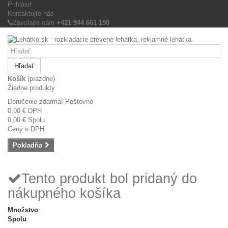
Prihlásiť
Kontaktujte nás
Zavolajte nám
+421 944 661 150
Hľadať
Košík
(prázdne)
Žiadne produkty
Doručenie zdarma!
Poštovné
0,00 €
DPH
0,00 €
Spolu
Ceny s DPH
Pokladňa
Tento produkt bol pridaný do
nákupného košíka
Množstvo
Spolu