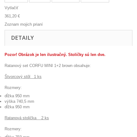
Vytlačiť
361,20 €
Zoznam mojich prianí
DETAILY
Pozor! Obrázok je len ilustračný. Stoličky sú len dve.
Ratanový set CORFU MINI 1+2 brown obsahuje:
Štvorcový stôl 1 ks
Rozmery:
dĺžka 950 mm
výška 740,5 mm
dĺžka 950 mm
Ratanová stolička 2 ks
Rozmery: