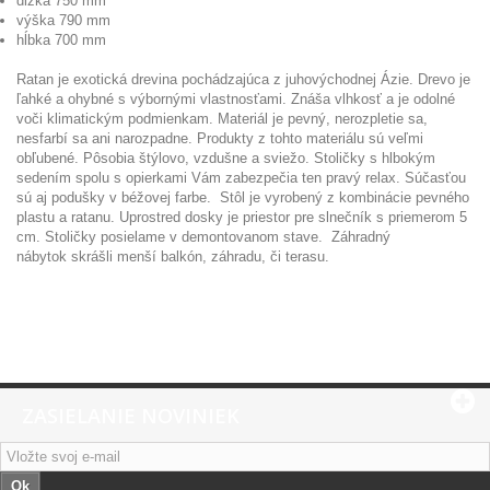
dĺžka 750 mm
výška 790 mm
hĺbka 700 mm
Ratan je exotická drevina pochádzajúca z juhovýchodnej Ázie. Drevo je
ľahké a ohybné s výbornými vlastnosťami. Znáša vlhkosť a je odolné
voči klimatickým podmienkam. Materiál je pevný, nerozpletie sa,
nesfarbí sa ani narozpadne. Produkty z tohto materiálu sú veľmi
obľubené. Pôsobia štýlovo, vzdušne a sviežo. Stoličky s hlbokým
sedením spolu s opierkami Vám zabezpečia ten pravý relax. Súčasťou
sú aj podušky v béžovej farbe. Stôl je vyrobený z kombinácie pevného
plastu a ratanu. Uprostred dosky je priestor pre slnečník s priemerom 5
cm. Stoličky posielame v demontovanom stave. Záhradný
nábytok skrášli menší balkón, záhradu, či terasu.
ZASIELANIE NOVINIEK
Ok