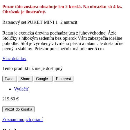
Pozor táto zostava obsahuje len 2 kreslá. Na obrázku sú 4 ks.
Obrázok je ilustračný.
Ratanový set PUKET MINI 1+2 antracit
Ratan je exotická drevina pochádzajúca z juhovýchodnej Ázie.
Stoličky s hlbokým sedením bez opierok Vám zabezpečia ideálne
pohodlie. Stôl je vyrobený z tvrdého plastu a ratanu. Je dostatočne
pevný a stabilný. Priestor pre slnečník má priemer 5 cm.
Viac detailov
Tento produkt už nie je dostupný
Tweet
Share
Google+
Pinterest
Vytlačiť
219,60 €
Vložiť do košíka
Zoznam mojich prianí