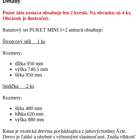
Detaily
Pozor táto zostava obsahuje len 2 kreslá. Na obrázku sú 4 ks.
Obrázok je ilustračný.
Ratanový set PUKET MINI 1+2 antracit obsahuje:
Štvorcový stôl 1 ks
Rozmery:
dĺžka 950 mm
výška 740,5 mm
šírka 950 mm
Stolička 2 ks
Rozmery:
šírka 480 mm
hĺbka 620 mm
výška 880 mm
Ratan je exotická drevina pochádzajúca z juhovýchodnej Ázie.
Drevo je ľahké a ohybné s výbornými vlastnosťami. Znáša vlhkosť