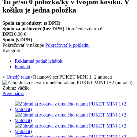
Tu je/sú
0
položka/ky v tvojom košíku.
V
košíku je jedna položka
Spolu za produkty: (s DPH)
Spolu za poštovné: (bez DPH)
Doručenie zdarma!
DPH
0,00 €
Spolu (s DPH)
Pokračovať v nákupe
Pokračovať k pokladni
Kategórie
Reklamná potlač lehátok
Kontakt
>
Umelý ratan
>
Ratanový set PUKET MINI 1+2 antracit
Zobraz väčšie
Predchádz.