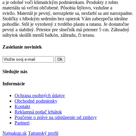
a je odolné voči klimatickým podmienkam. Produkty z tohto
materiálu sú veľmi obľubené. Pôsobia štýlovo, vzdušne a
sviežo. Materiál je pevný, nerozpletie sa, nesfarbí sa ani narozpadne.
Stoličky s hlbokým sedením bez opierok Vám zabezpečia ideálne
pohodlie. Stôl je vyrobený z tvrdého plastu a ratanu. Je dostatočne
pevný a stabilný. Priestor pre slnečník má priemer 5 cm. Záhradný
nábytok skrášli menší balkón, záhradu, či terasu.
Zasielanie noviniek
Ok
Sledujte nás
Informácie
Ochrana osobných údajov
Obchodné podmienky
Kontakt
Reklamná potlač lehátok
Poučenie o práve na odstúpenie od zmluvy
Partneri
Najnakup.sk
Tatranský profil