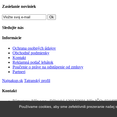
Zasielanie noviniek
Ok
Sledujte nás
Informácie
Ochrana osobných údajov
Obchodné podmienky
Kontakt
Reklamná potlač lehátok
Poučenie o práve na odstúpenie od zmluvy
Partneri
Najnakup.sk
Tatranský profil
Kontakt
Pártystany-Jičín s.r.o., Dělnická 1302 50601 Jičín IČO: 034
Zavolajte nám
0944 661 150
Používame cookies, aby sme zefektívnili prezeranie našej 
E-mail:
info@pivnesety.sk