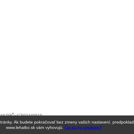
40818 DIČ: CZ03440818
stránky. Ak budete pokračovať bez zmeny vašich nastavení, predpoklad
www.lehatko.sk vám vyhovujú.
Čo sú to cookies?