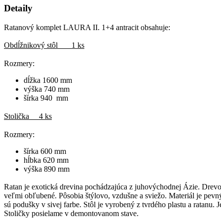
Detaily
Ratanový komplet LAURA II. 1+4 antracit obsahuje:
Obdĺžnikový stôl 1 ks
Rozmery:
dĺžka 1600 mm
výška 740 mm
šírka 940 mm
Stolička 4 ks
Rozmery:
šírka 600 mm
hĺbka 620 mm
výška 890 mm
Ratan je exotická drevina pochádzajúca z juhovýchodnej Ázie. Drevo
veľmi obľubené. Pôsobia štýlovo, vzdušne a sviežo. Materiál je pevn
sú podušky v sivej farbe. Stôl je vyrobený z tvrdého plastu a ratanu.
Stoličky posielame v demontovanom stave.