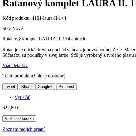
Ratanový komplet LAURA II. 1+
Kód produktu:
4181-laura-II-1+4
Stav
Nové
Ratanový komplet LAURA II. 1+4 antracit
Ratan je exotická drevina pochádzajúca z juhovýchodnej Ázie. Materi
Súčasťou sú podušky v sivej farbe. Stôl je vyrobený z tvrdého plastu
Viac detailov
Tento produkt už nie je dostupný
Tweet
Share
Google+
Pinterest
Vytlačiť
622,80 €
Vložiť do košíka
Zoznam mojich prianí