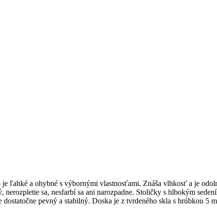
 je ľahké a ohybné s výbornými vlastnosťami. Znáša vlhkosť a je odol
ý, nerozpletie sa, nesfarbí sa ani narozpadne. Stoličky s hlbokým sed
 Je dostatočne pevný a stabilný. Doska je z tvrdeného skla s hrúbkou 5 