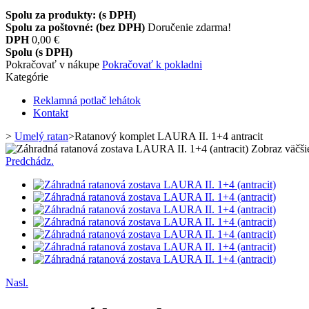
Spolu za produkty: (s DPH)
Spolu za poštovné: (bez DPH)
Doručenie zdarma!
DPH
0,00 €
Spolu (s DPH)
Pokračovať v nákupe
Pokračovať k pokladni
Kategórie
Reklamná potlač lehátok
Kontakt
>
Umelý ratan
>
Ratanový komplet LAURA II. 1+4 antracit
Zobraz väčši
Predchádz.
Nasl.