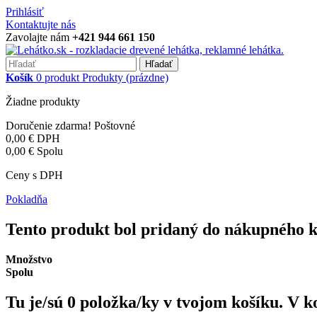
Prihlásiť
Kontaktujte nás
Zavolajte nám
+421 944 661 150
Hľadať
Košík
0
produkt
Produkty
(prázdne)
Žiadne produkty
Doručenie zdarma!
Poštovné
0,00 €
DPH
0,00 €
Spolu
Ceny s DPH
Pokladňa
Tento produkt bol pridaný do nákupného k
Množstvo
Spolu
Tu je/sú
0
položka/ky v tvojom košíku.
V k