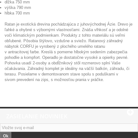
dĺžka 750 mm
výška 790 mm
hĺbka 700 mm
Ratan je exotická drevina pochádzajúca z juhovýchodnej Ázie. Drevo je
ľahké a ohybné s výbornými vlastnosťami. Znáša vlhkosť a je odolné
voči klimatickým podmienkam. Produkty z tohto materiálu sú veľmi
obľubené. Pôsobia štýlovo, vzdušne a sviežo. Ratanový záhradný
nábytok CORFU je vyrobený z plochého umelého ratanu
v antracitovej farbe. Kreslá s pomerne hlbokým sedením zabezpečia
pohodlie a kompfort. Operadlo je dostatočne vysoké a opierky pevné.
Pohovka usadí 2-osoby a obdĺžnikový stôl rozmerovo splní Vaše
očakávania. Záhradný komplet je ideálny na väčší balkón, záhradu, či
terasu. Posielame v demontovanom stave spolu s poduškami v
sivom prevedení na zips, s možnosťou prania v práčke.
ZASIELANIE NOVINIEK
Ok