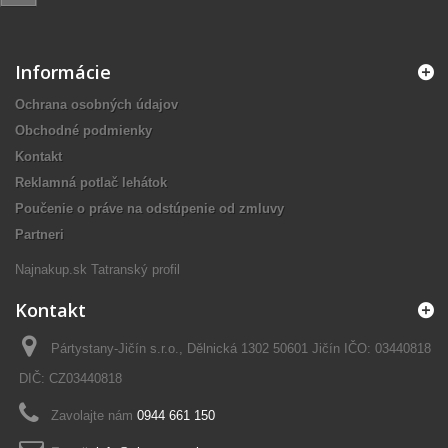
Informácie
Ochrana osobných údajov
Obchodné podmienky
Kontakt
Reklamná potlač lehátok
Poučenie o práve na odstúpenie od zmluvy
Partneri
Najnakup.sk
Tatranský profil
Kontakt
Pártystany-Jičín s.r.o., Dělnická 1302 50601 Jičín IČO: 03440818
DIČ: CZ03440818
Zavolajte nám
0944 661 150