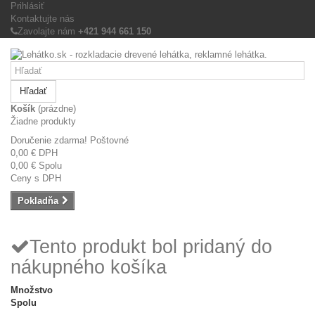
Prihlásiť
Kontaktujte nás
Zavolajte nám
+421 944 661 150
Hľadať
Košík
(prázdne)
Žiadne produkty
Doručenie zdarma!
Poštovné
0,00 €
DPH
0,00 €
Spolu
Ceny s DPH
Pokladňa
Tento produkt bol pridaný do
nákupného košíka
Množstvo
Spolu