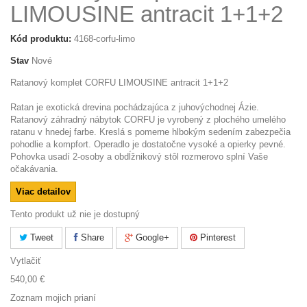
LIMOUSINE antracit 1+1+2
Kód produktu:
4168-corfu-limo
Stav
Nové
Ratanový komplet CORFU LIMOUSINE antracit 1+1+2
Ratan je exotická drevina pochádzajúca z juhovýchodnej Ázie.
Ratanový záhradný nábytok CORFU je vyrobený z plochého umelého
ratanu v hnedej farbe. Kreslá s pomerne hlbokým sedením zabezpečia
pohodlie a kompfort. Operadlo je dostatočne vysoké a opierky pevné.
Pohovka usadí 2-osoby a obdĺžnikový stôl rozmerovo splní Vaše
očakávania.
Viac detailov
Tento produkt už nie je dostupný
Tweet
Share
Google+
Pinterest
Vytlačiť
540,00 €
Zoznam mojich prianí