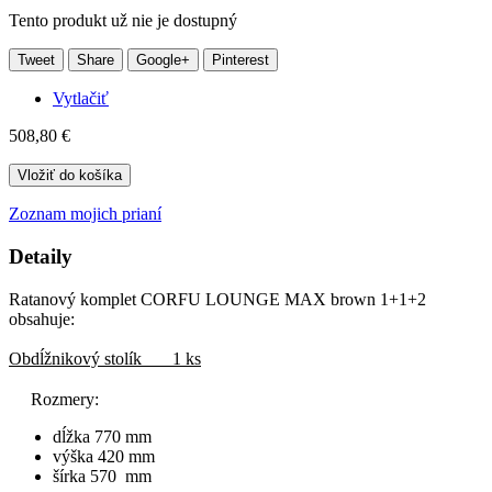
Tento produkt už nie je dostupný
Tweet
Share
Google+
Pinterest
Vytlačiť
508,80 €
Vložiť do košíka
Zoznam mojich prianí
Detaily
Ratanový komplet CORFU LOUNGE MAX brown 1+1+2
obsahuje:
Obdĺžnikový stolík 1 ks
Rozmery:
dĺžka 770 mm
výška 420 mm
šírka 570 mm