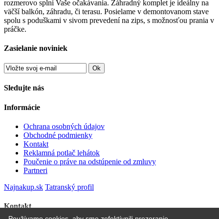
rozmerovo splní Vaše očakávania. Záhradný komplet je ideálny na
väčší balkón, záhradu, či terasu. Posielame v demontovanom stave
spolu s poduškami v sivom prevedení na zips, s možnosťou prania v
práčke.
Zasielanie noviniek
Ok
Sledujte nás
Informácie
Ochrana osobných údajov
Obchodné podmienky
Kontakt
Reklamná potlač lehátok
Poučenie o práve na odstúpenie od zmluvy
Partneri
Najnakup.sk
Tatranský profil
Kontakt
Používame cookies, aby sme zefektívnili prezeranie