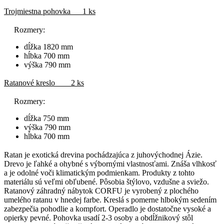
Trojmiestna pohovka 1 ks
Rozmery:
dĺžka 1820 mm
hĺbka 700 mm
výška 790 mm
Ratanové kreslo 2 ks
Rozmery:
dĺžka 750 mm
výška 790 mm
hĺbka 700 mm
Ratan je exotická drevina pochádzajúca z juhovýchodnej Ázie.
Drevo je ľahké a ohybné s výbornými vlastnosťami. Znáša vlhkosť
a je odolné voči klimatickým podmienkam. Produkty z tohto
materiálu sú veľmi obľubené. Pôsobia štýlovo, vzdušne a sviežo.
Ratanový záhradný nábytok CORFU je vyrobený z plochého
umelého ratanu v hnedej farbe. Kreslá s pomerne hlbokým sedením
zabezpečia pohodlie a kompfort. Operadlo je dostatočne vysoké a
opierky pevné. Pohovka usadí 2-3 osoby a obdĺžnikový stôl