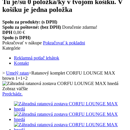
Tu je/sú
0
položka/ky v tvojom košíku.
V
košíku je jedna položka
Spolu za produkty: (s DPH)
Spolu za poštovné: (bez DPH)
Doručenie zdarma!
DPH
0,00 €
Spolu (s DPH)
Pokračovať v nákupe
Pokračovať k pokladni
Kategórie
Reklamná potlač lehátok
Kontakt
>
Umelý ratan
>
Ratanový komplet CORFU LOUNGE MAX
brown 1+1+2
Zobraz väčšie
Predchádz.