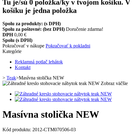
Tu je/sú
0
položka/ky v tvojom košíku.
V
košíku je jedna položka
Spolu za produkty: (s DPH)
Spolu za poštovné: (bez DPH)
Doručenie zdarma!
DPH
0,00 €
Spolu (s DPH)
Pokračovať v nákupe
Pokračovať k pokladni
Kategórie
Reklamná potlač lehátok
Kontakt
>
Teak
>
Masívna stolička NEW
Zobraz väčšie
Masívna stolička NEW
Kód produktu:
2012-CTM070506-03