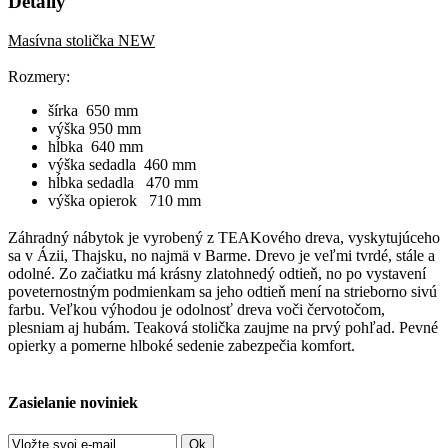
Detaily
Masívna stolička NEW
Rozmery:
šírka 650 mm
výška 950 mm
hĺbka 640 mm
výška sedadla 460 mm
hĺbka sedadla 470 mm
výška opierok 710 mm
Záhradný nábytok je vyrobený z TEAKového dreva, vyskytujúceho
sa v Ázii, Thajsku, no najmä v Barme. Drevo je veľmi tvrdé, stále a
odolné. Zo začiatku má krásny zlatohnedý odtieň, no po vystavení
poveternostným podmienkam sa jeho odtieň mení na strieborno sivú
farbu. Veľkou výhodou je odolnosť dreva voči červotočom,
plesniam aj hubám. Teaková stolička zaujme na prvý pohľad. Pevné
opierky a pomerne hlboké sedenie zabezpečia komfort.
Zasielanie noviniek
Ok