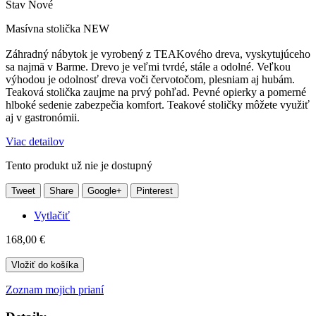
Stav
Nové
Masívna stolička NEW
Záhradný nábytok je vyrobený z TEAKového dreva, vyskytujúceho
sa najmä v Barme. Drevo je veľmi tvrdé, stále a odolné. Veľkou
výhodou je odolnosť dreva voči červotočom, plesniam aj hubám.
Teaková stolička zaujme na prvý pohľad. Pevné opierky a pomerné
hlboké sedenie zabezpečia komfort. Teakové stoličky môžete využiť
aj v gastronómii.
Viac detailov
Tento produkt už nie je dostupný
Tweet
Share
Google+
Pinterest
Vytlačiť
168,00 €
Vložiť do košíka
Zoznam mojich prianí