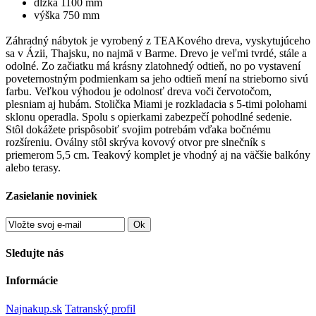
dĺžka 1100 mm
výška 750 mm
Záhradný nábytok je vyrobený z TEAKového dreva, vyskytujúceho
sa v Ázii, Thajsku, no najmä v Barme. Drevo je veľmi tvrdé, stále a
odolné. Zo začiatku má krásny zlatohnedý odtieň, no po vystavení
poveternostným podmienkam sa jeho odtieň mení na strieborno sivú
farbu. Veľkou výhodou je odolnosť dreva voči červotočom,
plesniam aj hubám. Stolička Miami je rozkladacia s 5-timi polohami
sklonu operadla. Spolu s opierkami zabezpečí pohodlné sedenie.
Stôl dokážete prispôsobiť svojim potrebám vďaka bočnému
rozšíreniu. Oválny stôl skrýva kovový otvor pre slnečník s
priemerom 5,5 cm. Teakový komplet je vhodný aj na väčšie balkóny
alebo terasy.
Zasielanie noviniek
Ok
Sledujte nás
Informácie
Najnakup.sk
Tatranský profil