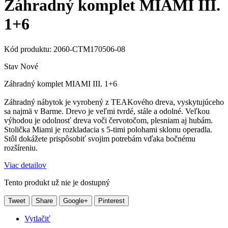
Záhradný komplet MIAMI III.
1+6
Kód produktu:
2060-CTM170506-08
Stav
Nové
Záhradný komplet MIAMI III. 1+6
Záhradný nábytok je vyrobený z TEAKového dreva, vyskytujúceho
sa najmä v Barme. Drevo je veľmi tvrdé, stále a odolné. Veľkou
výhodou je odolnosť dreva voči červotočom, plesniam aj hubám.
Stolička Miami je rozkladacia s 5-timi polohami sklonu operadla.
Stôl dokážete prispôsobiť svojim potrebám vďaka bočnému
rozšíreniu.
Viac detailov
Tento produkt už nie je dostupný
Tweet
Share
Google+
Pinterest
Vytlačiť