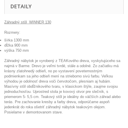
DETAILY
Záhradný stôl WINNER 130
Rozmery:
šírka 1300 mm
dĺžka 900 mm
výška 750 mm
Záhradný nábytok je vyrobený z TEAKového dreva, vyskytujúceho sa
najmä v Barme. Drevo je veľmi tvrdé, stále a odolné. Zo začiatku má
krásny zlatohnedý odtieň, no po vystavení poveternostným
podmienkam sa jeho odtieň mení na strieborno sivú farbu. Veľkou
výhodou je odolnosť dreva voči červotočom, plesniam aj hubám.
Masívny stôl obdĺžnikového tvaru, v klasickom štýle, zaujme svojou
jednoduchosťou. Uprostred stola je kovový otvor pre slečník, s
priemerom 5- 5,5 cm. Teakový stôl je ideálny do väčších záhrad alebo
terás. Pre zachovanie kresby a farby dreva, odporúčame aspoň
jedenkrát do roka ošetriť záhradný nábytok teakovým olejom.
Posielame v demontovanom stave.