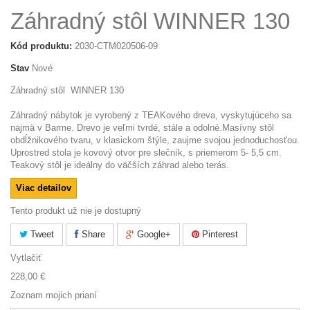
Záhradný stôl WINNER 130
Kód produktu:
2030-CTM020506-09
Stav
Nové
Záhradný stôl WINNER 130
Záhradný nábytok je vyrobený z TEAKového dreva, vyskytujúceho sa
najmä v Barme. Drevo je veľmi tvrdé, stále a odolné.Masívny stôl
obdĺžnikového tvaru, v klasickom štýle, zaujme svojou jednoduchosťou.
Uprostred stola je kovový otvor pre slečník, s priemerom 5- 5,5 cm.
Teakový stôl je ideálny do väčších záhrad alebo terás.
Viac detailov
Tento produkt už nie je dostupný
Tweet
Share
Google+
Pinterest
Vytlačiť
228,00 €
Zoznam mojich prianí