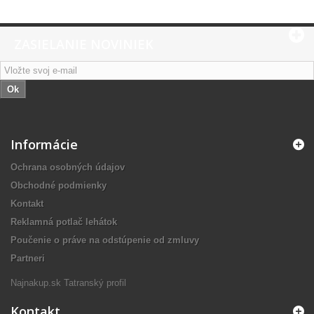
ZASIELANIE NOVINIEK
Ok
Informácie
Ochrana osobných údajov
Obchodné podmienky
Kontakt
Reklamná potlač lehátok
Poučenie o práve na odstúpenie od zmluvy
Partneri
Najnakup.sk
Tatranský profil
Kontakt