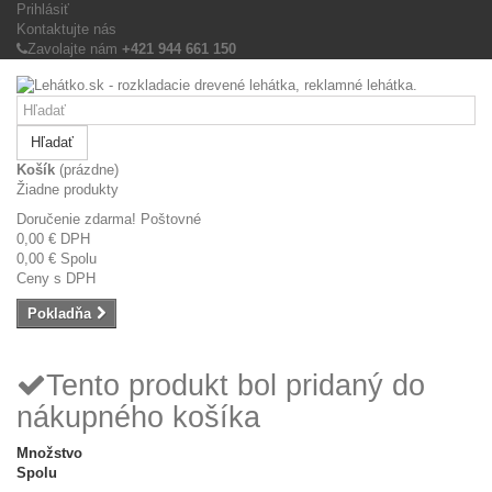
Prihlásiť
Kontaktujte nás
Zavolajte nám
+421 944 661 150
Hľadať
Košík
(prázdne)
Žiadne produkty
Doručenie zdarma!
Poštovné
0,00 €
DPH
0,00 €
Spolu
Ceny s DPH
Pokladňa
Tento produkt bol pridaný do
nákupného košíka
Množstvo
Spolu