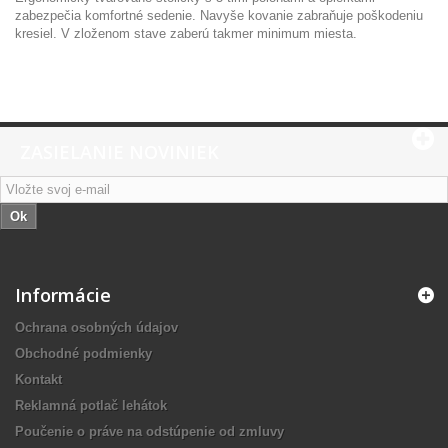
zabezpečia komfortné sedenie. Navyše kovanie zabraňuje poškodeniu
kresiel. V zloženom stave zaberú takmer minimum miesta.
ZASIELANIE NOVINIEK
Ok
Informácie
Ochrana osobných údajov
Obchodné podmienky
Kontakt
Reklamná potlač lehátok
Poučenie o práve na odstúpenie od zmluvy