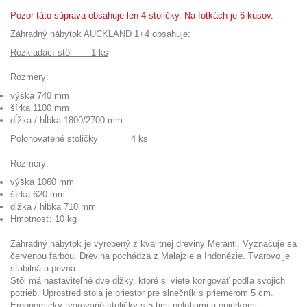
Pozor táto súprava obsahuje len 4 stoličky. Na fotkách je 6 kusov.
Záhradný nábytok AUCKLAND 1+4 obsahuje:
Rozkladací stôl 1 ks
Rozmery:
výška 740 mm
šírka 1100 mm
dĺžka / hĺbka 1800/2700 mm
Polohovatené stoličky 4 ks
Rozmery:
výška 1060 mm
šírka 620 mm
dĺžka / hĺbka 710 mm
Hmotnosť: 10 kg
Záhradný nábytok je vyrobený z kvalitnej dreviny Meranti. Vyznačuje sa
červenou farbou. Drevina pochádza z Malajzie a Indonézie. Tvarovo je
stabilná a pevná.
Stôl má nastaviteľné dve dĺžky, ktoré si viete korigovať podľa svojich
potrieb. Uprostred stola je priestor pre slnečník s priemerom 5 cm.
Ergonomicky tvarované stoličky s 5-timi polohami a opierkami