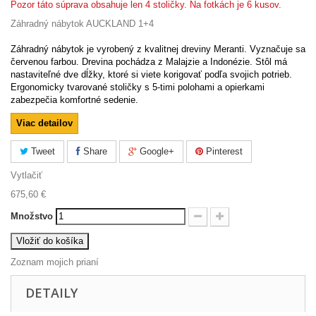
Pozor táto súprava obsahuje len 4 stoličky. Na fotkách je 6 kusov.
Záhradný nábytok AUCKLAND 1+4
Záhradný nábytok je vyrobený z kvalitnej dreviny Meranti. Vyznačuje sa
červenou farbou. Drevina pochádza z Malajzie a Indonézie. Stôl má
nastaviteľné dve dĺžky, ktoré si viete korigovať podľa svojich potrieb.
Ergonomicky tvarované stoličky s 5-timi polohami a opierkami
zabezpečia komfortné sedenie.
Viac detailov
Tweet
Share
Google+
Pinterest
Vytlačiť
675,60 €
Množstvo
Vložiť do košíka
Zoznam mojich prianí
DETAILY