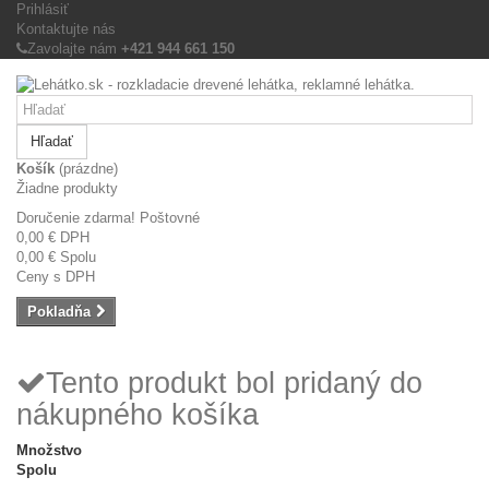
Prihlásiť
Kontaktujte nás
Zavolajte nám
+421 944 661 150
Hľadať
Košík
(prázdne)
Žiadne produkty
Doručenie zdarma!
Poštovné
0,00 €
DPH
0,00 €
Spolu
Ceny s DPH
Pokladňa
Tento produkt bol pridaný do
nákupného košíka
Množstvo
Spolu