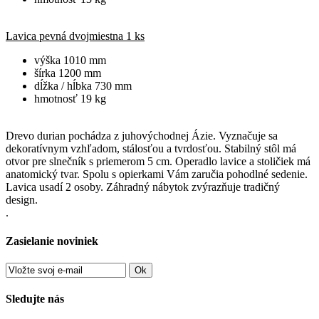
Lavica pevná dvojmiestna 1 ks
výška 1010 mm
šírka 1200 mm
dĺžka / hĺbka 730 mm
hmotnosť 19 kg
Drevo durian pochádza z juhovýchodnej Ázie. Vyznačuje sa
dekoratívnym vzhľadom, stálosťou a tvrdosťou. Stabilný stôl má
otvor pre slnečník s priemerom 5 cm. Operadlo lavice a stoličiek má
anatomický tvar. Spolu s opierkami Vám zaručia pohodlné sedenie.
Lavica usadí 2 osoby. Záhradný nábytok zvýrazňuje tradičný
design.
.
Zasielanie noviniek
Ok
Sledujte nás