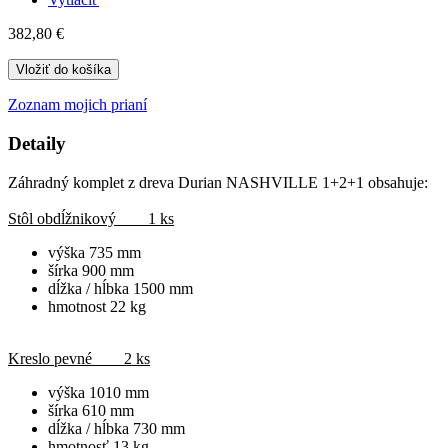
382,80 €
Vložiť do košíka
Zoznam mojich prianí
Detaily
Záhradný komplet z dreva Durian NASHVILLE 1+2+1 obsahuje:
Stôl obdĺžnikový 1 ks
výška 735 mm
šírka 900 mm
dĺžka / hĺbka 1500 mm
hmotnost 22 kg
Kreslo pevné 2 ks
výška 1010 mm
šírka 610 mm
dĺžka / hĺbka 730 mm
hmotnosť 13 kg