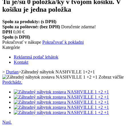
Tu je/sú
0
položka/ky v tvojom košíku.
V
košíku je jedna položka
Spolu za produkty: (s DPH)
Spolu za poštovné: (bez DPH)
Doručenie zdarma!
DPH
0,00 €
Spolu (s DPH)
Pokračovať v nákupe
Pokračovať k pokladni
Kategórie
Reklamná potlač lehátok
Kontakt
>
Durian
>
Záhradný nábytok NASHVILLE 1+2+1
Zobraz väčšie
Predchádz.
Nasl.