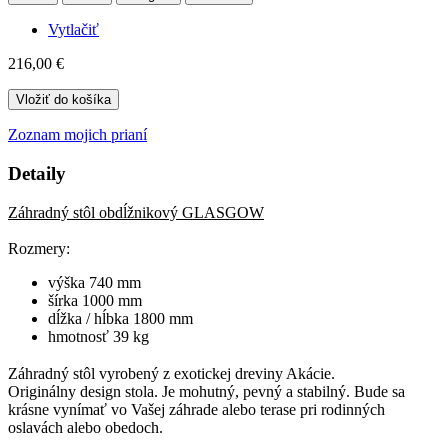
Vytlačiť
216,00 €
Vložiť do košíka
Zoznam mojich prianí
Detaily
Záhradný stôl obdĺžnikový GLASGOW
Rozmery:
výška 740 mm
šírka 1000 mm
dĺžka / hĺbka 1800 mm
hmotnosť 39 kg
Záhradný stôl vyrobený z exotickej dreviny Akácie.
Originálny design stola. Je mohutný, pevný a stabilný. Bude sa
krásne vynímať vo Vašej záhrade alebo terase pri rodinných
oslavách alebo obedoch.