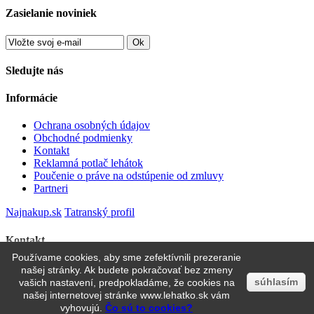
Zasielanie noviniek
Ok
Sledujte nás
Informácie
Ochrana osobných údajov
Obchodné podmienky
Kontakt
Reklamná potlač lehátok
Poučenie o práve na odstúpenie od zmluvy
Partneri
Najnakup.sk
Tatranský profil
Kontakt
Používame cookies, aby sme zefektívnili prezeranie
Pártystany-Jičín s.r.o., Dělnická 1302 50601 Jičín IČO:
našej stránky. Ak budete pokračovať bez zmeny
03440818 DIČ: CZ03440818
súhlasím
vašich nastavení, predpokladáme, že cookies na
Zavolajte nám
0944 661 150
našej internetovej stránke www.lehatko.sk vám
E-mail:
info@pivnesety.sk
vyhovujú.
Čo sú to cookies?