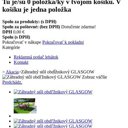
Tu je/sú
0
položka/ky v tvojom košíku.
V
košíku je jedna položka
Spolu za produkty: (s DPH)
Spolu za poštovné: (bez DPH)
Doručenie zdarma!
DPH
0,00 €
Spolu (s DPH)
Pokračovať v nákupe
Pokračovať k pokladni
Kategórie
Reklamná potlač lehátok
Kontakt
>
Akacia
>
Záhradný stôl obdĺžnikový GLASGOW
Zobraz väčšie
Predchádz.