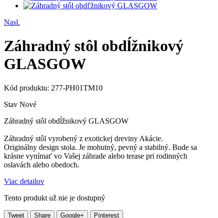
Nasl.
Záhradný stôl obdĺžnikový
GLASGOW
Kód produktu:
277-PH01TM10
Stav
Nové
Záhradný stôl obdĺžnikový GLASGOW
Záhradný stôl vyrobený z exotickej dreviny Akácie.
Originálny design stola. Je mohutný, pevný a stabilný. Bude sa
krásne vynímať vo Vašej záhrade alebo terase pri rodinných
oslavách alebo obedoch.
Viac detailov
Tento produkt už nie je dostupný
Tweet
Share
Google+
Pinterest