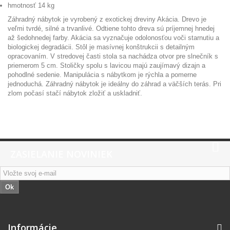
hmotnosť 14 kg
Záhradný nábytok je vyrobený z exotickej dreviny Akácia. Drevo je
veľmi tvrdé, silné a trvanlivé. Odtiene tohto dreva sú príjemnej hnedej
až šedohnedej farby. Akácia sa vyznačuje odolonosťou voči starnutiu a
biologickej degradácii. Stôl je masívnej konštrukcii s detailným
opracovaním. V stredovej časti stola sa nachádza otvor pre slnečník s
priemerom 5 cm. Stoličky spolu s lavicou majú zaujímavý dizajn a
pohodlné sedenie. Manipulácia s nábytkom je rýchla a pomerne
jednoduchá. Záhradný nábytok je ideálny do záhrad a väčších terás. Pri
zlom počasí stačí nábytok zložiť a uskladniť.
ZASIELANIE NOVINIEK
Ok
Informácie