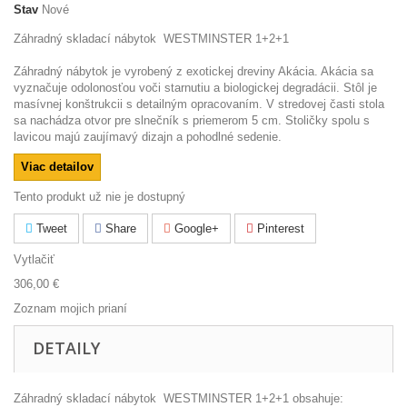
Stav
Nové
Záhradný skladací nábytok WESTMINSTER 1+2+1
Záhradný nábytok je vyrobený z exotickej dreviny Akácia. Akácia sa
vyznačuje odolonosťou voči starnutiu a biologickej degradácii. Stôl je
masívnej konštrukcii s detailným opracovaním. V stredovej časti stola
sa nachádza otvor pre slnečník s priemerom 5 cm. Stoličky spolu s
lavicou majú zaujímavý dizajn a pohodlné sedenie.
Viac detailov
Tento produkt už nie je dostupný
Tweet
Share
Google+
Pinterest
Vytlačiť
306,00 €
Zoznam mojich prianí
DETAILY
Záhradný skladací nábytok WESTMINSTER 1+2+1 obsahuje: