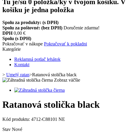
Tu je/sú
0
položka/ky v tvojom košíku.
V
košíku je jedna položka
Spolu za produkty: (s DPH)
Spolu za poštovné: (bez DPH)
Doručenie zdarma!
DPH
0,00 €
Spolu (s DPH)
Pokračovať v nákupe
Pokračovať k pokladni
Kategórie
Reklamná potlač lehátok
Kontakt
>
Umelý ratan
>
Ratanová stolička black
Zobraz väčšie
Ratanová stolička black
Kód produktu:
4712-C88101 NE
Stav
Nové