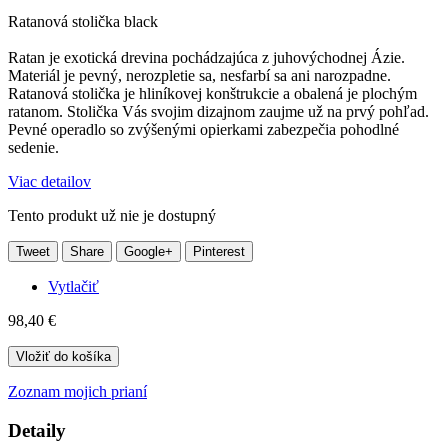
Ratanová stolička black
Ratan je exotická drevina pochádzajúca z juhovýchodnej Ázie.
Materiál je pevný, nerozpletie sa, nesfarbí sa ani narozpadne.
Ratanová stolička je hliníkovej konštrukcie a obalená je plochým
ratanom. Stolička Vás svojim dizajnom zaujme už na prvý pohľad.
Pevné operadlo so zvýšenými opierkami zabezpečia pohodlné
sedenie.
Viac detailov
Tento produkt už nie je dostupný
Tweet
Share
Google+
Pinterest
Vytlačiť
98,40 €
Vložiť do košíka
Zoznam mojich prianí
Detaily