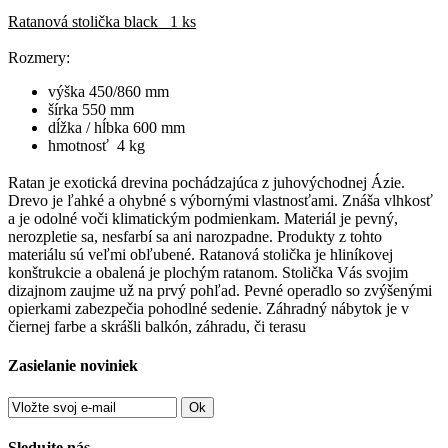
Ratanová stolička black 1 ks
Rozmery:
výška 450/860 mm
šírka 550 mm
dĺžka / hĺbka 600 mm
hmotnosť 4 kg
Ratan je exotická drevina pochádzajúca z juhovýchodnej Ázie.
Drevo je ľahké a ohybné s výbornými vlastnosťami. Znáša vlhkosť
a je odolné voči klimatickým podmienkam. Materiál je pevný,
nerozpletie sa, nesfarbí sa ani narozpadne. Produkty z tohto
materiálu sú veľmi obľubené. Ratanová stolička je hliníkovej
konštrukcie a obalená je plochým ratanom. Stolička Vás svojim
dizajnom zaujme už na prvý pohľad. Pevné operadlo so zvýšenými
opierkami zabezpečia pohodlné sedenie. Záhradný nábytok je v
čiernej farbe a skrášli balkón, záhradu, či terasu
Zasielanie noviniek
Ok
Sledujte nás