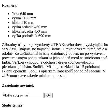
Rozmery:
šírka 640 mm
výška 1100 mm
hĺbka 510 mm
výška sedadla 460 mm
hĺbka sedadla 450 mm
výška podrúčiek 690 mm
Záhradný nábytok je vyrobený z TEAKového dreva, vyskytujúceho
sa v Ázii, Thajsku, no najmä v Barme. Drevo je veľmi tvrdé, stále a
odolné. Zo začiatku má krásny zlatohnedý odtieň, no po vystavení
poveternostným podmienkam sa jeho odtieň mení na strieborno sivú
farbu. Veľkou výhodou je odolnosť dreva voči červotočom,
plesniam aj hubám. Stolička Miami je rozkladacia s 5 polohami
sklonu operadla. Spolu s opierkami zabezpečí pohodlné sedenie. V
zloženom stave zaberie minimum miesta.
Zasielanie noviniek
Ok
Sledujte nás