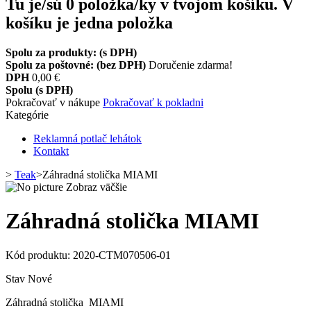
Tu je/sú
0
položka/ky v tvojom košíku.
V
košíku je jedna položka
Spolu za produkty: (s DPH)
Spolu za poštovné: (bez DPH)
Doručenie zdarma!
DPH
0,00 €
Spolu (s DPH)
Pokračovať v nákupe
Pokračovať k pokladni
Kategórie
Reklamná potlač lehátok
Kontakt
>
Teak
>
Záhradná stolička MIAMI
Zobraz väčšie
Záhradná stolička MIAMI
Kód produktu:
2020-CTM070506-01
Stav
Nové
Záhradná stolička MIAMI