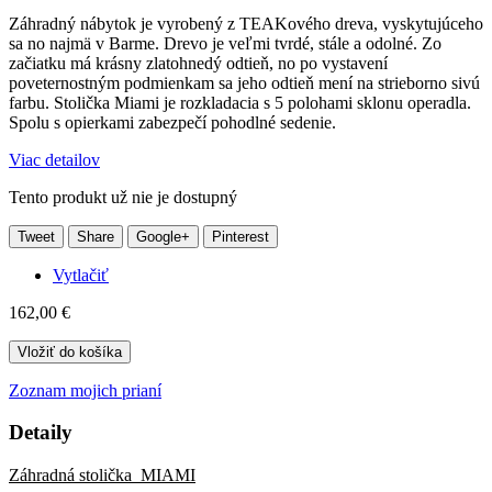
Záhradný nábytok je vyrobený z TEAKového dreva, vyskytujúceho
sa no najmä v Barme. Drevo je veľmi tvrdé, stále a odolné. Zo
začiatku má krásny zlatohnedý odtieň, no po vystavení
poveternostným podmienkam sa jeho odtieň mení na strieborno sivú
farbu. Stolička Miami je rozkladacia s 5 polohami sklonu operadla.
Spolu s opierkami zabezpečí pohodlné sedenie.
Viac detailov
Tento produkt už nie je dostupný
Tweet
Share
Google+
Pinterest
Vytlačiť
162,00 €
Vložiť do košíka
Zoznam mojich prianí
Detaily
Záhradná stolička MIAMI