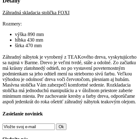
Detaily
Záhradná skladacia stolička FOXI
Rozmery:
výška 890 mm
hĺbka 430 mm
šírka 470 mm
Záhradný nábytok je vyrobený z TEAKového dreva, vyskytujúceho
sa najmä v Barme. Drevo je veľmi tvrdé, stále a odolné. Zo začiatku
má krásny zlatohnedý odtieň, no po vystavení poveternostným
podmienkam sa jeho odtieň mení na strieborno sivú farbu. Veľkou
výhodou je odolnosť dreva voči červotočom, plesniam aj hubám.
Masívna stolička Vám zabezpečí komfortné sedenie. Rozkladacia
stolička má jednoduchú manipuláciu a v úložnom priestore zaberie
minimum miesta. Pre zachovanie kresby a farby dreva, odporúčame
aspoň jedenkrát do roka ošetriť záhradný nábytok teakovým olejom.
Zasielanie noviniek
Ok