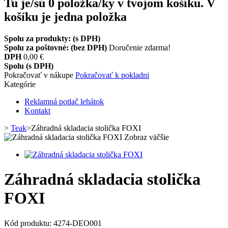
Tu je/sú
0
položka/ky v tvojom košíku.
V
košíku je jedna položka
Spolu za produkty: (s DPH)
Spolu za poštovné: (bez DPH)
Doručenie zdarma!
DPH
0,00 €
Spolu (s DPH)
Pokračovať v nákupe
Pokračovať k pokladni
Kategórie
Reklamná potlač lehátok
Kontakt
>
Teak
>
Záhradná skladacia stolička FOXI
Zobraz väčšie
Záhradná skladacia stolička
FOXI
Kód produktu:
4274-DEO001