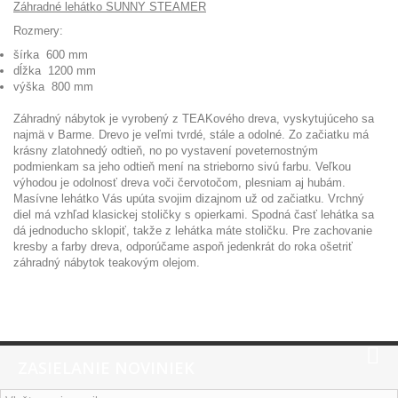
Záhradné lehátko SUNNY STEAMER
Rozmery:
šírka 600 mm
dĺžka 1200 mm
výška 800 mm
Záhradný nábytok je vyrobený z TEAKového dreva, vyskytujúceho sa
najmä v Barme. Drevo je veľmi tvrdé, stále a odolné. Zo začiatku má
krásny zlatohnedý odtieň, no po vystavení poveternostným
podmienkam sa jeho odtieň mení na strieborno sivú farbu. Veľkou
výhodou je odolnosť dreva voči červotočom, plesniam aj hubám.
Masívne lehátko Vás upúta svojim dizajnom už od začiatku. Vrchný
diel má vzhľad klasickej stoličky s opierkami. Spodná časť lehátka sa
dá jednoducho sklopiť, takže z lehátka máte stoličku. Pre zachovanie
kresby a farby dreva, odporúčame aspoň jedenkrát do roka ošetriť
záhradný nábytok teakovým olejom.
ZASIELANIE NOVINIEK