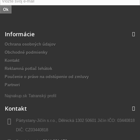
Ok
Informácie
Ochrana osobných údajov
Obchodné podmienky
Kontakt
Reklamná potlač lehátok
Poučenie o práve na odstúpenie od zmluvy
Partneri
Najnakup.sk
Tatranský profil
Kontakt
Pártystany-Jičín s.r.o., Dělnická 1302 50601 Jičín IČO: 03440818
DIČ: CZ03440818