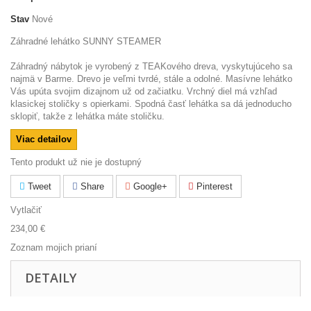
Stav
Nové
Záhradné lehátko SUNNY STEAMER
Záhradný nábytok je vyrobený z TEAKového dreva, vyskytujúceho sa
najmä v Barme. Drevo je veľmi tvrdé, stále a odolné. Masívne lehátko
Vás upúta svojim dizajnom už od začiatku. Vrchný diel má vzhľad
klasickej stoličky s opierkami. Spodná časť lehátka sa dá jednoducho
sklopiť, takže z lehátka máte stoličku.
Viac detailov
Tento produkt už nie je dostupný
Tweet
Share
Google+
Pinterest
Vytlačiť
234,00 €
Zoznam mojich prianí
DETAILY